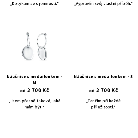
u
„Dotýkám se s jemností.“
„Vyprávím svůj vlastní příběh.“
k
t
ů
Náušnice s medailonkem -
Náušnice s medailonkem - S
M
2 700 Kč
2 700 Kč
od
od
„Jsem přesně taková, jaká
„Tančím při každé
mám být.“
příležitosti.“