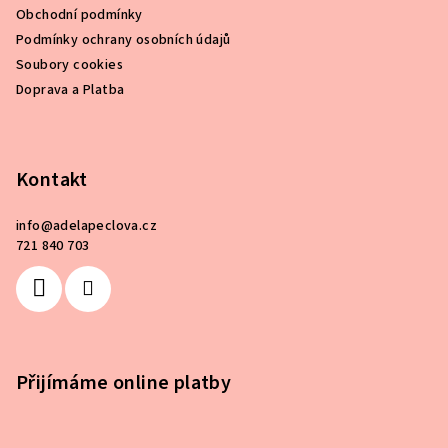
t
í
Obchodní podmínky
í
p
Podmínky ochrany osobních údajů
r
Soubory cookies
v
Doprava a Platba
k
y
v
ý
Kontakt
p
i
info
@
adelapeclova.cz
s
721 840 703
u
Přijímáme online platby