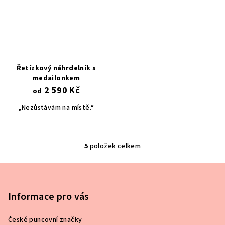
Řetízkový náhrdelník s
medailonkem
2 590 Kč
od
„Nezůstávám na místě.“
5
položek celkem
O
v
Z
l
á
á
p
Informace pro vás
d
a
a
c
České puncovní značky