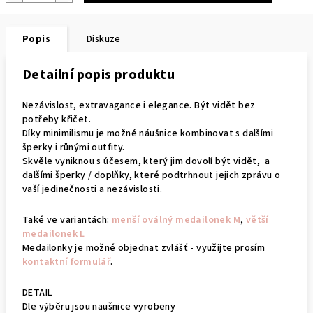
Popis
Diskuze
Detailní popis produktu
Nezávislost, extravagance i elegance. Být vidět bez
potřeby křičet.
Díky minimilismu je možné náušnice kombinovat s dalšími
šperky i růnými outfity.
Skvěle vyniknou s účesem, který jim dovolí být vidět, a
dalšími šperky / doplňky, které podtrhnout jejich zprávu o
vaší jedinečnosti a nezávislosti.
Také ve variantách:
menší oválný medailonek M
,
větší
medailonek L
Medailonky je možné objednat zvlášť - využijte prosím
kontaktní formulář
.
DETAIL
Dle výběru jsou naušnice vyrobeny