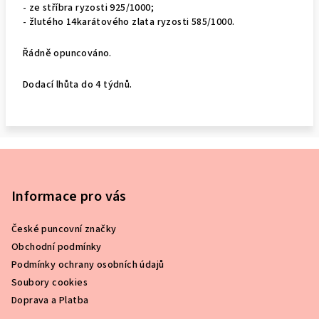
- ze stříbra ryzosti 925/1000;
- žlutého 14karátového zlata ryzosti 585/1000.
Řádně opuncováno.
Dodací lhůta do 4 týdnů.
Z
á
p
Informace pro vás
a
České puncovní značky
t
Obchodní podmínky
í
Podmínky ochrany osobních údajů
Soubory cookies
Doprava a Platba