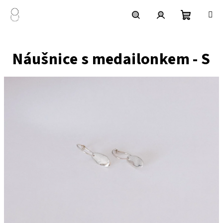
Přejít
na
obsah
Nákupní
Hledat
Přihlášení
Náušnice s medailonkem - S
košík