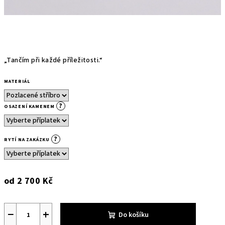
„Tančím při každé příležitosti.“
MATERIÁL
?
OSAZENÍ KAMENEM
?
RYTÍ NA ZAKÁZKU
od
2 700 Kč
Měrná
cena:
−
+
Do košíku