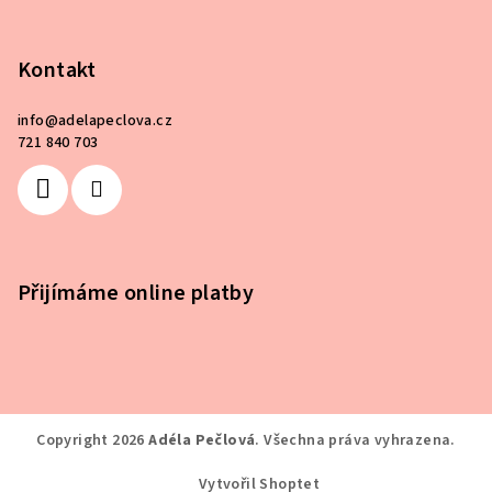
Kontakt
info
@
adelapeclova.cz
721 840 703
Přijímáme online platby
Copyright 2026
Adéla Pečlová
. Všechna práva vyhrazena.
Vytvořil Shoptet