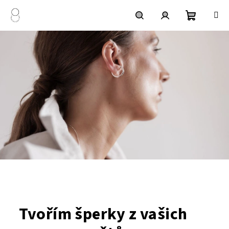
Přejít
na
obsah
Nákupní
Hledat
Přihlášení
košík
Tvořím šperky z vašich