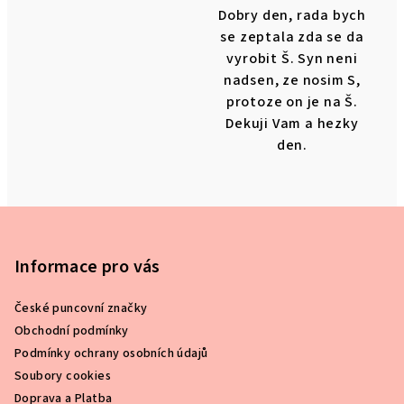
Dobry den, rada bych
se zeptala zda se da
vyrobit Š. Syn neni
nadsen, ze nosim S,
protoze on je na Š.
Dekuji Vam a hezky
den.
Z
á
p
Informace pro vás
a
České puncovní značky
t
Obchodní podmínky
í
Podmínky ochrany osobních údajů
Soubory cookies
Doprava a Platba