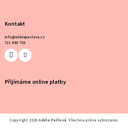
Kontakt
info
@
adelapeclova.cz
721 840 703
Přijímáme online platby
Copyright 2026
Adéla Pečlová
. Všechna práva vyhrazena.