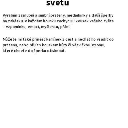
světů
Vyrábím zásnubní a snubní prsteny, medailonky a další šperky
na zakázku. V každém kousku zachycuju kousek vašeho světa
– vzpomínku, emoci, myšlenku, přání.
Můžete mi také přinést kamínek z cest a nechat ho vsadit do
prstenu, nebo přijít s kouskem kůry či větvičkou stromu,
které chcete do šperku otisknout.