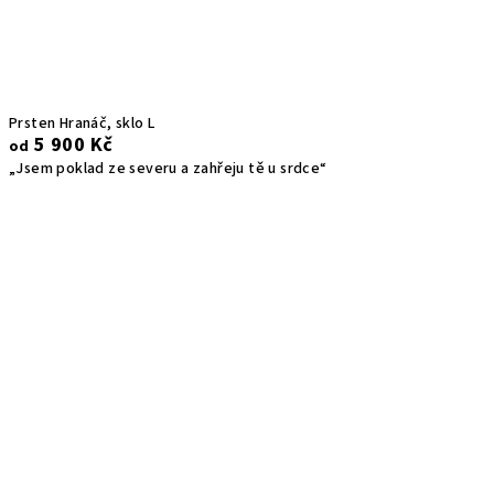
Prsten Hranáč, sklo L
5 900 Kč
od
„Jsem poklad ze severu a zahřeju tě u srdce“