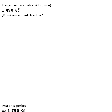
Elegantní náramek - sklo (pure)
1 490 Kč
„Přináším kousek tradice.“
Prsten s perlou
1 790 Kč
od