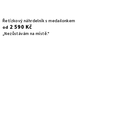
Řetízkový náhrdelník s medailonkem
2 590 Kč
od
„Nezůstávám na místě.“