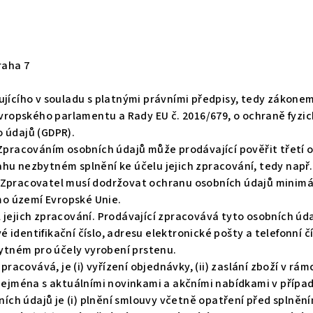
raha 7
jícího v souladu s platnými právními předpisy, tedy zákonem 
Evropského parlamentu a Rady EU č. 2016/679, o ochraně fyzi
 údajů (GDPR).
Zpracováním osobních údajů může prodávající pověřit třetí 
hu nezbytném splnění ke účelu jejich zpracování, tedy nap
Zpracovatel musí dodržovat ochranu osobních údajů minimál
o území Evropské Unie.
jejich zpracování. Prodávající zpracovává tyto osobních úda
vé identifikační číslo, adresu elektronické pošty a telefonní 
bytném pro účely vyrobení prstenu.
racovává, je (i) vyřízení objednávky, (ii) zaslání zboží v rámci
zejména s aktuálními novinkami a akčními nabídkami v případě
h údajů je (i) plnění smlouvy včetně opatření před splnění