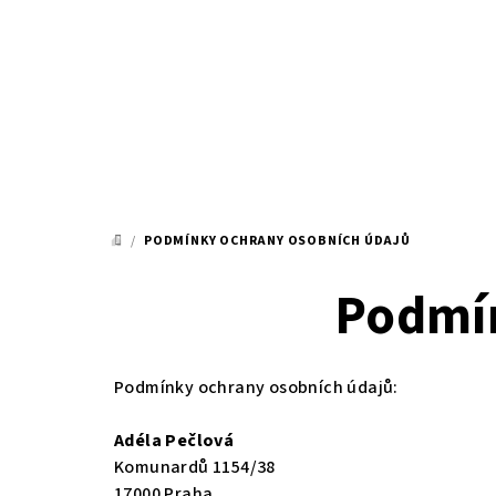
Přejít
na
obsah
/
PODMÍNKY OCHRANY OSOBNÍCH ÚDAJŮ
DOMŮ
Podmín
Podmínky ochrany osobních údajů:
Adéla Pečlová
Komunardů 1154/38
17000 Praha