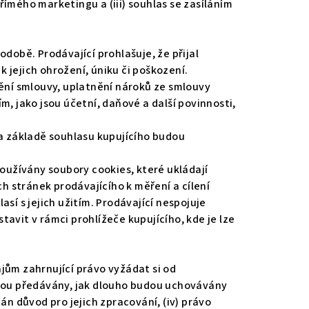
ímého marketingu a (iii) souhlas se zasíláním
době. Prodávající prohlašuje, že přijal
 jejich ohrožení, úniku či poškození.
ní smlouvy, uplatnění nároků ze smlouvy
, jako jsou účetní, daňové a další povinnosti,
na základě souhlasu kupujícího budou
užívány soubory cookies, které ukládají
 stránek prodávajícího k měření a cílení
sí s jejich užitím. Prodávající nespojuje
avit v rámci prohlížeče kupujícího, kde je lze
jům zahrnující právo vyžádat si od
jsou předávány, jak dlouho budou uchovávány
dán důvod pro jejich zpracování, (iv) právo