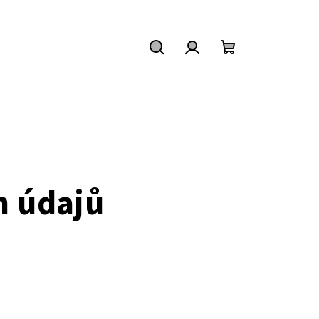
Hledat
Přihlášení
Nákupní
košík
h údajů