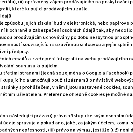
riálu), (ii) oprávněný zájem prodávajícího na poskytování př
afií, které kupující prodávajícímu zašle.
údajů
 způsobu jejich získání buď v elektronické, nebo papírové po
í k ochraně a zabezpečení osobních údajů tak, aby nedošlo k
 budou prodávajícím uchovávány po dobu nezbytnou pro splně
ovinností souvisejících s uzavřenou smlouvou a jejím splněním
ávní předpisy.
čních emailů a zveřejnění fotografií na webu prodávajícího 
volání souhlasu kupujícím.
třetími stranami (jedná se zejména o Google a Facebook) po
í kupujícího a umožňují použití záznamů o návštěvě webových
stránky s prohlížečem, v němž jsou nastavené cookies, souhla
krétním uživatelem. Preference ohledně cookies je možné nast
na následující práva:(i) právo přístupu ke svým osobním úda
ní údaje spravuje a pokud ano, jaké, za jakým účelem, komu 
ípadných nepřesností, (iii) právo na výmaz, jestliže (už) není 