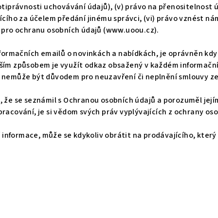
otiprávnosti uchovávání údajů), (v) právo na přenositelnost ú
ícího za účelem předání jinému správci, (vi) právo vznést ná
d pro ochranu osobních údajů (www.uoou.cz).
nformačních emailů o novinkách a nabídkách, je oprávněn kdy
šším způsobem je využít odkaz obsažený v každém informačn
 nemůže být důvodem pro neuzavření či neplnění smlouvy ze
e, že se seznámil s Ochranou osobních údajů a porozuměl je
racování, je si vědom svých práv vyplývajících z ochrany os
í informace, může se kdykoliv obrátit na prodávajícího, který