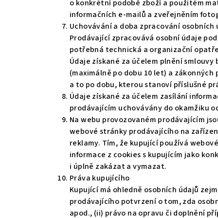
o konkrétní podobě zboží a použitém mate
informačních e-mailů a zveřejněním fotogr
Uchovávání a doba zpracování osobních 
Prodávající zpracovává osobní údaje podle
potřebná technická a organizační opatřen
Údaje získané za účelem plnění smlouvy
(maximálně po dobu 10 let) a zákonných p
a to po dobu, kterou stanoví příslušné pr
Údaje získané za účelem zasílání informa
prodávajícím uchovávány do okamžiku od
Na webu provozovaném prodávajícím jsou 
webové stránky prodávajícího na zařízen
reklamy. Tím, že kupující používá webové 
informace z cookies s kupujícím jako kon
i úplně zakázat a vymazat.
Práva kupujícího
Kupující má ohledně osobních údajů zejmé
prodávajícího potvrzení o tom, zda osob
apod., (ii) právo na opravu či doplnění př