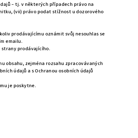
dajů – tj. v některých případech právo na
mitku, (vii) právo podat stížnost u dozorového
koliv prodávajícímu oznámit svůj nesouhlas se
ím emailu.
 strany prodávajícího.
jímu obsahu, zejména rozsahu zpracovávaných
obních údajů a s Ochranou osobních údajů
 mu je poskytne.