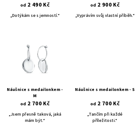
2 490 Kč
2 900 Kč
d
od
od
u
„Dotýkám se s jemností.“
„Vyprávím svůj vlastní příběh.“
k
t
ů
Náušnice s medailonkem -
Náušnice s medailonkem - S
M
2 700 Kč
2 700 Kč
od
od
„Jsem přesně taková, jaká
„Tančím při každé
mám být.“
příležitosti.“