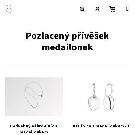
Přejít
na
obsah
Nákupní
Hledat
Přihlášení
Pozlacený přívěšek
košík
medailonek
V
ý
p
i
s
p
r
Hedvabný náhrdelník s
Náušnice s medailonkem - L
o
medailonkem