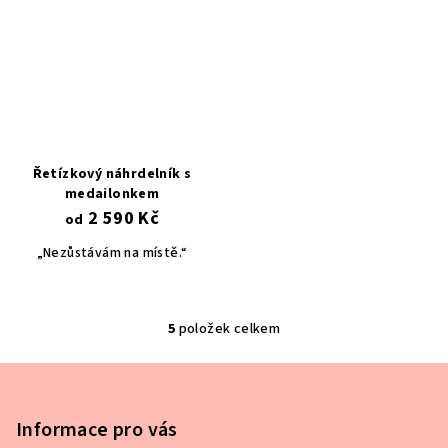
Řetízkový náhrdelník s
medailonkem
2 590 Kč
od
„Nezůstávám na místě.“
5
položek celkem
O
v
Z
l
á
á
p
Informace pro vás
d