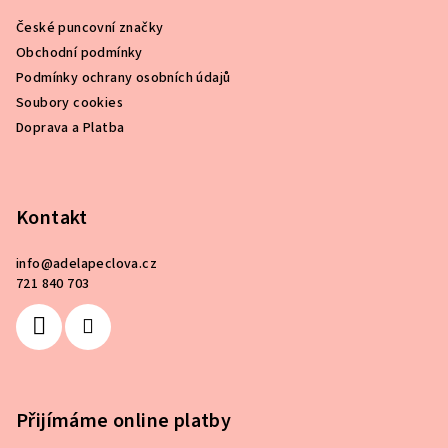
a
a
c
České puncovní značky
t
í
Obchodní podmínky
í
p
Podmínky ochrany osobních údajů
r
Soubory cookies
v
Doprava a Platba
k
y
v
ý
Kontakt
p
i
info
@
adelapeclova.cz
s
721 840 703
u
Přijímáme online platby