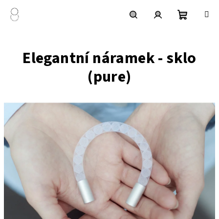
Přejít
na
obsah
Nákupní
Hledat
Přihlášení
Elegantní náramek - sklo
košík
(pure)