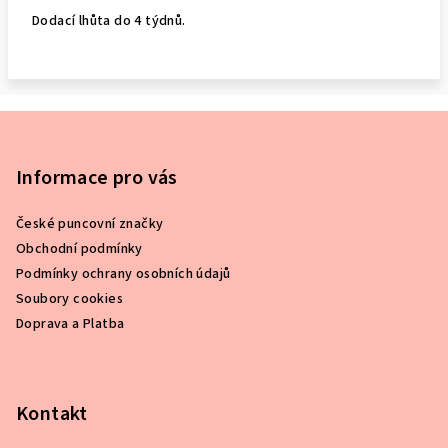
Dodací lhůta do 4 týdnů.
Z
á
p
Informace pro vás
a
České puncovní značky
t
Obchodní podmínky
í
Podmínky ochrany osobních údajů
Soubory cookies
Doprava a Platba
Kontakt