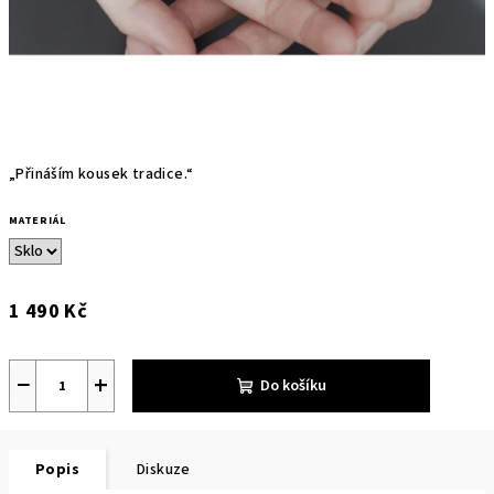
„Přináším kousek tradice.“
MATERIÁL
1 490 Kč
Měrná
cena:
−
+
Do košíku
Popis
Diskuze