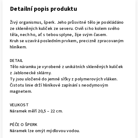
Detailní popis produktu
Živý organismus, šperk. Jeho průsvitné tělo je poskládáno
ze skleněných kuliček ze severu. Oviň si ho kolem svého
těla, nech ho, ať s tebou splyne, žije svým časem.
Kruh se uzavírá posledním prvkem, precizně zpracovaným
hliníkem.
DETAIL
Tělo náramku je vyrobené z unikátních skleněných kuliček
z Jablonecké sklárny.
Ty jsou uložené do jemné síťky z polymerových vláken.
Čistotu linie drží hliníkové zapínání s neodymovým
magnetem.
VELIKOST
Náramek měří 20,5 – 22 cm.
PÉČE O ŠPERK
Náramek lze omýt mýdlovou vodou.