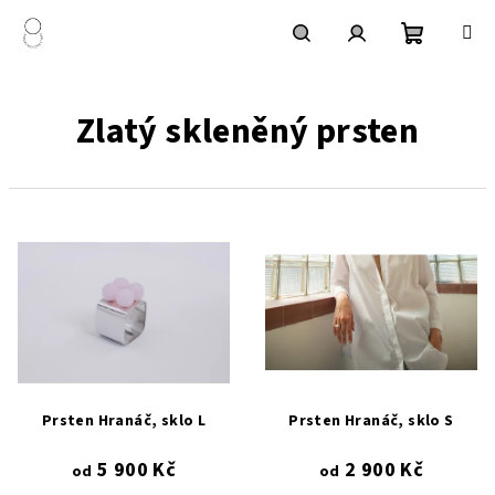
Přejít
na
obsah
Nákupní
Hledat
Přihlášení
Zlatý skleněný prsten
košík
V
ý
p
i
s
p
r
Prsten Hranáč, sklo L
Prsten Hranáč, sklo S
o
5 900 Kč
2 900 Kč
d
od
od