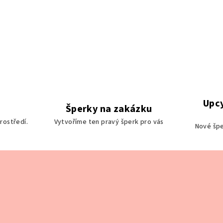
Upc
Šperky na zakázku
rostředí.
Vytvoříme ten pravý šperk pro vás
Nové špe