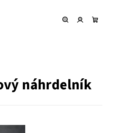
Hledat
Přihlášení
Nákupní
košík
ový náhrdelník