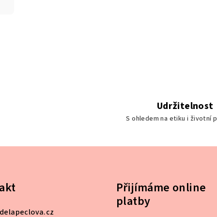
l
á
d
a
c
í
p
r
Udržitelnost
v
S ohledem na etiku i životní p
k
y
v
ý
p
akt
Přijímáme online
i
platby
s
delapeclova.cz