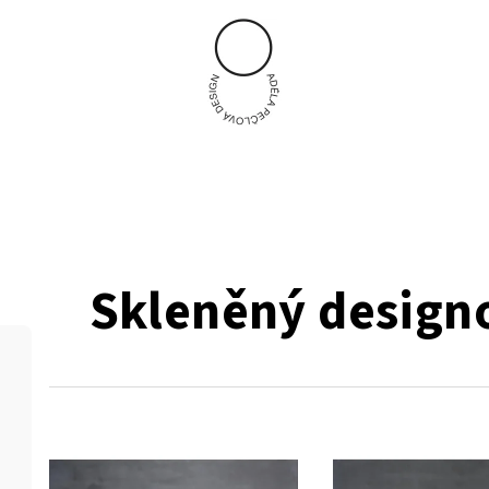
Skleněný design
V