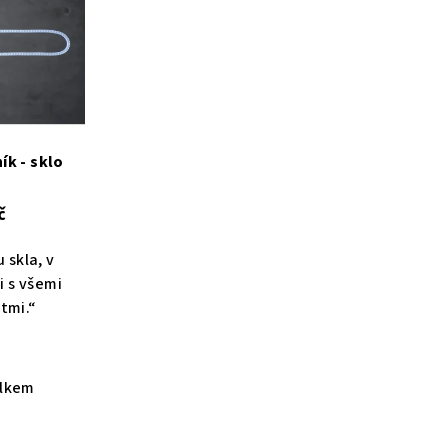
ík - sklo
č
 skla, v
 s všemi
tmi.“
elkem