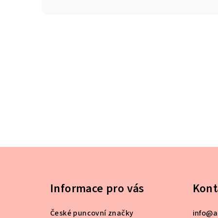
Z
á
Informace pro vás
Kont
p
a
České puncovní značky
info
@
a