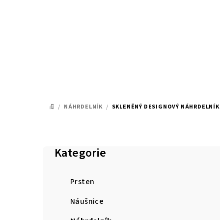
Přejít
na
obsah
/
NÁHRDELNÍK
/
SKLENĚNÝ DESIGNOVÝ NÁHRDELNÍK
DOMŮ
P
o
Kategorie
Přeskočit
kategorie
s
Prsten
t
Náušnice
r