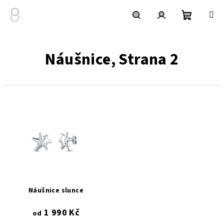
Přejít
na
obsah
Nákupní
Hledat
Přihlášení
Náušnice
, Strana 2
košík
V
ý
p
i
s
p
r
Náušnice slunce
o
1 990 Kč
d
od