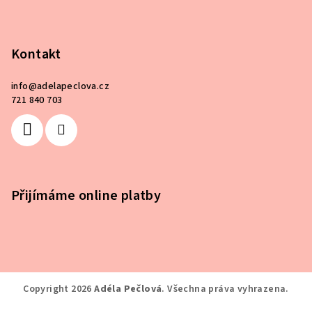
ý
p
i
Kontakt
s
u
info
@
adelapeclova.cz
721 840 703
Přijímáme online platby
Copyright 2026
Adéla Pečlová
. Všechna práva vyhrazena.