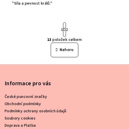
u
"Síla a pevnost králů."
k
t
S
ů
t
1
2
r
13
položek celkem
á
O
n
v
Nahoru
k
l
o
á
v
Z
á
d
n
á
a
í
c
p
Informace pro vás
í
a
p
České puncovní značky
t
r
Obchodní podmínky
í
v
Podmínky ochrany osobních údajů
k
Soubory cookies
y
Doprava a Platba
v