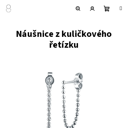
Přejít
na
obsah
Nákupní
Hledat
Přihlášení
Náušnice z kuličkového
košík
řetízku