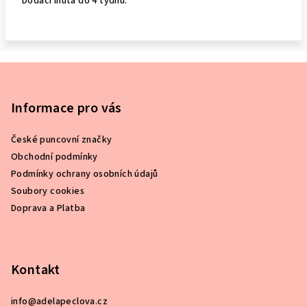
Dodací lhůta do 4 týdnů.
Z
á
p
Informace pro vás
a
České puncovní značky
t
Obchodní podmínky
í
Podmínky ochrany osobních údajů
Soubory cookies
Doprava a Platba
Kontakt
info
@
adelapeclova.cz