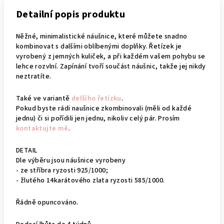
Detailní popis produktu
Něžné, minimalistické náušnice, které můžete snadno
kombinovat s dalšími oblíbenými doplňky. Řetízek je
vyrobený z jemných kuliček, a při každém vašem pohybu se
lehce rozvlní. Zapínání tvoří součást náušnic, takže jej nikdy
neztratíte.
Také ve variantě
delšího řetízku
.
Pokud byste rádi naušnice zkombinovali (měli od každé
jednu) či si pořídili jen jednu, nikoliv celý pár. Prosím
kontaktujte mě
.
DETAIL
Dle výběru jsou náušnice vyrobeny
- ze stříbra ryzosti 925/1000;
- žlutého 14karátového zlata ryzosti 585/1000.
Řádně opuncováno.