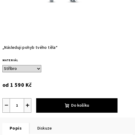
„Následuji pohyb tvého těla“
MATERIÁL
od
1 590 Kč
Měrná
cena:
−
+
Do košíku
Popis
Diskuze