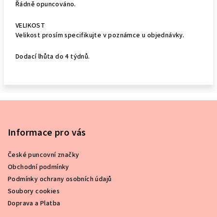
Řádně opuncováno.
VELIKOST
Velikost prosím specifikujte v poznámce u objednávky.
Dodací lhůta do 4 týdnů.
Z
á
p
Informace pro vás
a
České puncovní značky
t
Obchodní podmínky
í
Podmínky ochrany osobních údajů
Soubory cookies
Doprava a Platba