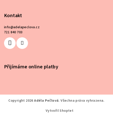
Kontakt
info
@
adelapeclova.cz
721 840 703
Přijímáme online platby
Copyright 2026
Adéla Pečlová
. Všechna práva vyhrazena.
Vytvořil Shoptet