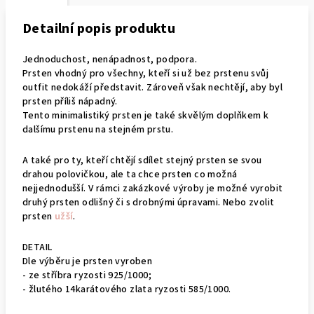
Detailní popis produktu
Jednoduchost, nenápadnost, podpora.
Prsten vhodný pro všechny, kteří si už bez prstenu svůj
outfit nedokáží představit. Zároveň však nechtějí, aby byl
prsten příliš nápadný.
Tento minimalistiký prsten je také skvělým doplňkem k
dalšímu prstenu na stejném prstu.
A také pro ty, kteří chtějí sdílet stejný prsten se svou
drahou polovičkou, ale ta chce prsten co možná
nejjednodušší. V rámci zakázkové výroby je možné vyrobit
druhý prsten odlišný či s drobnými úpravami. Nebo zvolit
prsten
užší
.
DETAIL
Dle výběru je prsten vyroben
- ze stříbra ryzosti 925/1000;
- žlutého 14karátového zlata ryzosti 585/1000.