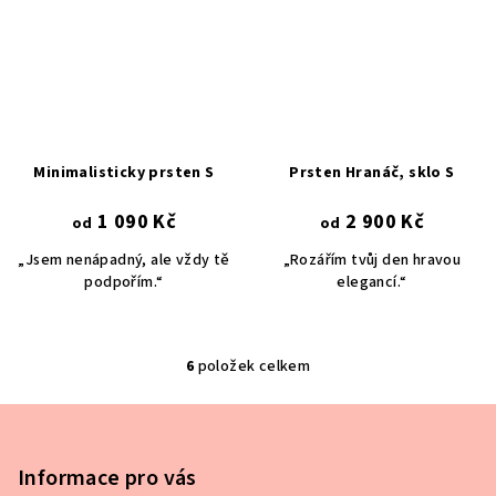
Minimalisticky prsten S
Prsten Hranáč, sklo S
1 090 Kč
2 900 Kč
od
od
„Jsem nenápadný, ale vždy tě
„Rozářím tvůj den hravou
podpořím.“
elegancí.“
6
položek celkem
O
v
Z
l
á
á
p
Informace pro vás
d