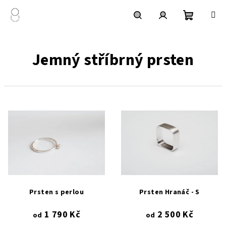
Přejít
na
obsah
Nákupní
Hledat
Přihlášení
Jemný stříbrný prsten
košík
V
ý
p
i
s
p
r
Prsten s perlou
Prsten Hranáč - S
o
1 790 Kč
2 500 Kč
d
od
od