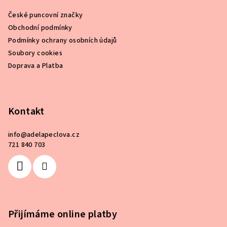
a
a
c
České puncovní značky
t
í
Obchodní podmínky
í
p
Podmínky ochrany osobních údajů
r
Soubory cookies
v
Doprava a Platba
k
y
v
ý
Kontakt
p
i
info
@
adelapeclova.cz
s
721 840 703
u
Přijímáme online platby