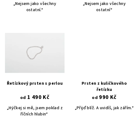
u
„Nejsem jako všechny
„Nejsem jako všechny
k
ostatní.“
ostatní“
t
ů
Řetízkový prsten s perlou
Prsten z kuličkového
řetízku
1 490 Kč
990 Kč
od
od
„Hýčkej si mě, jsem poklad z
„Přijď blíž. A uvidíš, jak zářím.“
říčních hlubin“