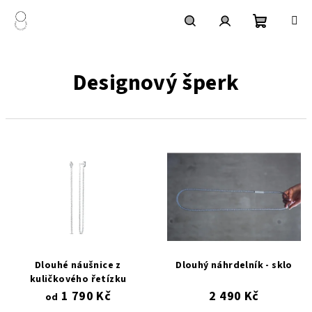
Přejít
na
obsah
Nákupní
Hledat
Přihlášení
Designový šperk
košík
V
ý
p
i
s
p
r
Dlouhé náušnice z
Dlouhý náhrdelník - sklo
o
kuličkového řetízku
1 790 Kč
2 490 Kč
d
od