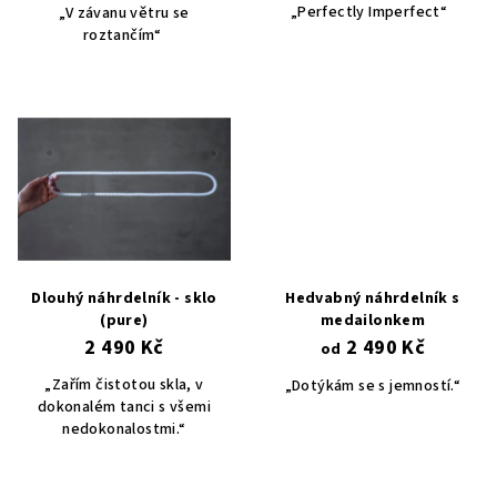
u
„Perfectly Imperfect“
„V závanu větru se
k
roztančím“
t
ů
Dlouhý náhrdelník - sklo
Hedvabný náhrdelník s
(pure)
medailonkem
2 490 Kč
2 490 Kč
od
„Zařím čistotou skla, v
„Dotýkám se s jemností.“
dokonalém tanci s všemi
nedokonalostmi.“