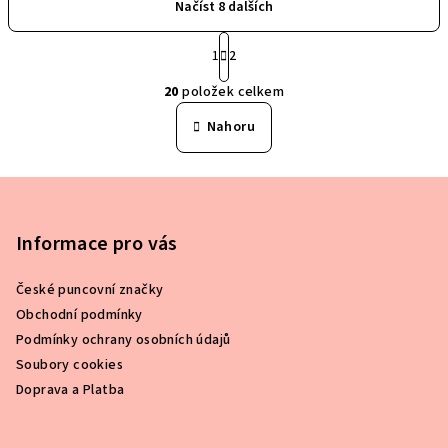
Načíst 8 dalších
S
t
1
2
O
r
20
položek celkem
á
v
n
l
Nahoru
k
á
o
d
v
Z
a
á
n
á
c
í
í
p
Informace pro vás
p
a
r
České puncovní značky
t
v
Obchodní podmínky
í
k
Podmínky ochrany osobních údajů
y
Soubory cookies
v
Doprava a Platba
ý
p
i