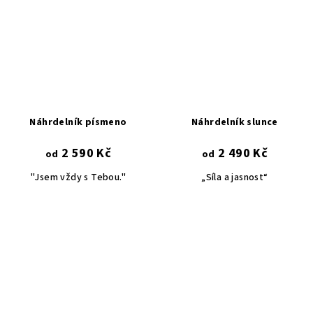
Náhrdelník písmeno
Náhrdelník slunce
2 590 Kč
2 490 Kč
od
od
"Jsem vždy s Tebou."
„Síla a jasnost“