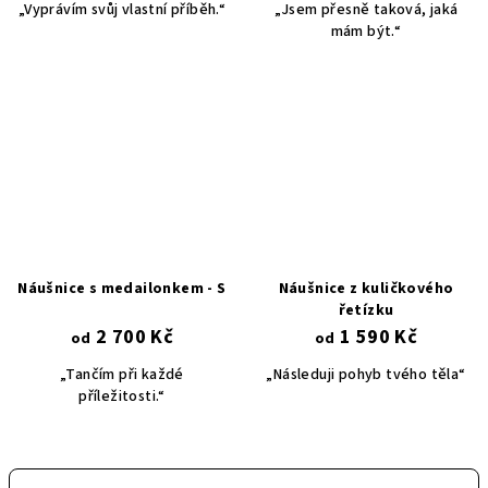
„Vyprávím svůj vlastní příběh.“
„Jsem přesně taková, jaká
mám být.“
Náušnice s medailonkem - S
Náušnice z kuličkového
řetízku
2 700 Kč
1 590 Kč
od
od
„Tančím při každé
„Následuji pohyb tvého těla“
příležitosti.“