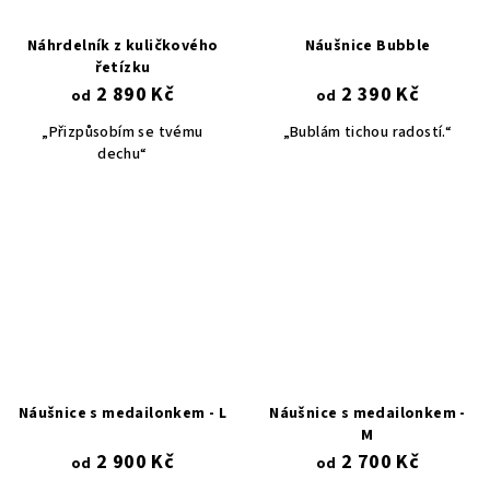
Náhrdelník z kuličkového
Náušnice Bubble
řetízku
2 890 Kč
2 390 Kč
od
od
„Přizpůsobím se tvému
„Bublám tichou radostí.“
dechu“
Náušnice s medailonkem - L
Náušnice s medailonkem -
M
2 900 Kč
2 700 Kč
od
od